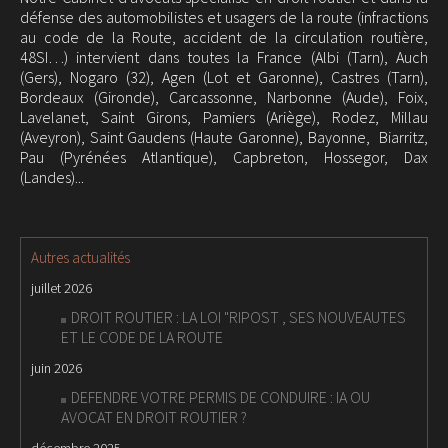
défense des automobilistes et usagers de la route (infractions
au code de la Route, accident de la circulation routière,
48SI…) intervient dans toutes la France (Albi (Tarn), Auch
(Gers), Nogaro (32), Agen (Lot et Garonne), Castres (Tarn),
Bordeaux (Gironde), Carcassonne, Narbonne (Aude), Foix,
Lavelanet, Saint Girons, Pamiers (Ariège), Rodez, Millau
(Aveyron), Saint Gaudens (Haute Garonne), Bayonne, Biarritz,
Pau (Pyrénées Atlantique), Capbreton, Hossegor, Dax
(Landes)...
Autres actualités
juillet 2026
DROIT ROUTIER : LA LOI "RIPOST , SES NOUVEAUTES
ET LE CODE DE LA ROUTE
juin 2026
DEFENDRE VOTRE PERMIS DE CONDUIRE : IA OU
AVOCAT EN DROIT ROUTIER ?
décembre 2025