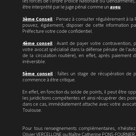
les forces de l'ordre (Police Nationale ou Gendarmerie), 
être interprété par le juge pénal comme un
aveu
.
3ème Conseil
: Pensez à consulter régulièrement à la 
pouvez, également, disposer de cette information pa
Préfecture votre code confidentiel.
4ème conseil
: Avant de payer votre contravention,
votre avocat spécialisé dans la défense pénale de l'autom
de la circulation routière), en effet, après paiement 
irréversible.
5ème conseil
: faîtes un stage de récupération de p
commence à être critique.
En effet, en fonction du solde de points, il peut être op
les juridictions compétentes et ainsi récupérer des poi
dans ce cas, immédiatement attache avec votre avocat en
Toulouse.
Pour tous renseignements complémentaires, n'hésitez
Olivier VERCELLONE ou Maître Catherine PONS-FOURNIER, a