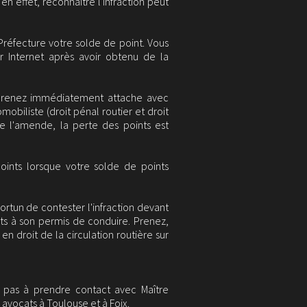
en effet, reconnaître l'infraction peut
Préfecture votre solde de point. Vous
r Internet après avoir obtenu de la
 prenez immédiatement attache avec
obiliste (droit pénal routier et droit
de l'amende, la perte des points est
oints lorsque votre solde de points
portun de contester l'infraction devant
nts à son permis de conduire. Prenez,
 droit de la circulation routière sur
 pas à prendre contact avec Maître
vocats à Toulouse et à Foix.