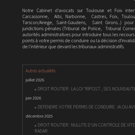
Notre Cabinet d’avocats sur Toulouse et Foix inter
Carcassonne, Albi, Narbonne, Castres, Foix, Toulou
Tarscon/Ariege, Saint-Gaudens, Saint Girons...) pou
juridictions pénales (Tribunal de Police, Tribunal Corr
autorités administratives pour introduire tous les recour
points à votre permis de conduire ou la décision d'invalid
de l'intérieur que devant les tribunaux administratifs.
Autres actualités
juillet 2026
DROIT ROUTIER : LA LOI "RIPOST , SES NOUVEAUT
juin 2026
DEFENDRE VOTRE PERMIS DE CONDUIRE : IA OU AV
décembre 2025
DROIT ROUTIER : NULLITE D’UN CONTROLE DE VI
RADAR