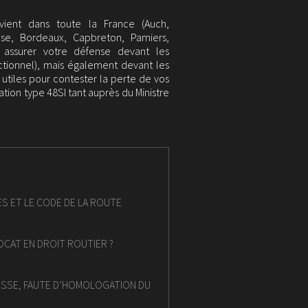
vient dans toute la France (Auch,
se, Bordeaux, Capbreton, Pamiers,
r assurer votre défense devant les
ectionnel), mais également devant les
s utiles pour contester la perte de vos
ation type 48SI tant auprès du Ministre
ES ET LE CODE DE LA ROUTE
OCAT EN DROIT ROUTIER ?
TESSE, FAUTE D’HOMOLOGATION DU