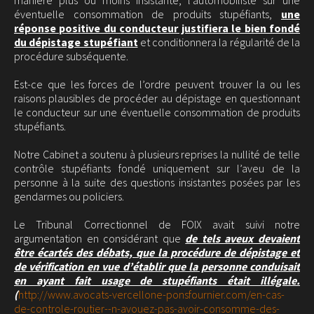
manière plus ou moins insistante, l’automobiliste sur une
éventuelle consommation de produits stupéfiants,
une
réponse positive du conducteur justifiera le bien fondé
du dépistage stupéfiant
et conditionnera la régularité de la
procédure subséquente.
Est-ce que les forces de l’ordre peuvent trouver la ou les
raisons plausibles de procéder au dépistage en questionnant
le conducteur sur une éventuelle consommation de produits
stupéfiants.
Notre Cabinet a soutenu à plusieurs reprises la nullité de telle
contrôle stupéfiants fondé uniquement sur l’aveu de la
personne à la suite des questions insistantes posées par les
gendarmes ou policiers.
Le Tribunal Correctionnel de FOIX avait suivi notre
argumentation en considérant que
de tels aveux devaient
être écartés des débats, que la procédure de dépistage et
de vérification en vue d’établir que la personne conduisait
en ayant fait usage de stupéfiants était illégale.
(
http://www.avocats-vercellone-ponsfournier.com/en-cas-
de-controle-routier--n-avouez-pas-avoir-consomme-des-