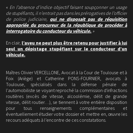
«
En l’absence d’indice objectif faisant soupçonner un usage
de stupéfiants, il n’entrait pas dans les prérogatives de l’officier
de police judiciaire,
qui ne disposait pas de réquisition
appropriée du procureur de la république de procéder à
interrogatoire du conducteur du véhicule.
»
En clair,
l’aveu ne peut plus être retenu pour justifier à lui
seul un dépistage stupéfiant sur le conducteur d’un
véhicule.
Maîtres Olivier VERCELLONE, Avocat à la Cour de Toulouse et à
Foix (Ariège) et Catherine PONS-FOURNIER, avocats à
Toulouse, spécialisés dans la défense pénale de
l'automobiliste se voyant reproché la commission d'infractions
routières (excès de vitesse, alcoolémie, délit de grande
vitesse, délit routier…), se tiennent à votre entière disposition
pour tous renseignements complémentaires et
éventuellement étudier votre dossier et mettre en, œuvre les
recours adéquats à l’encontre de ces constatations.