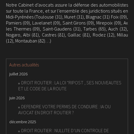
Notre Cabinet d’avocats assure la défense des automobilistes
sur toute la France, et sur l’ensemble des juridictions situés en
Midi-Pyrénées (Toulouse (31), Muret (31), Blagnac (31) Foix (09),
Pamiers (09), Lavelanet (09), Saint Girons (09), Mirepoix (09), Ax
les Thermes (09), Saint-Gaudens (31), Tarbes (65), Auch (32),
Nogaro, Albi (81), Castres (81), Gaillac (81), Rodez (12), Millau
(12), Montauban (82)…)
Autres actualités
juillet 2026
DROIT ROUTIER : LA LOI "RIPOST , SES NOUVEAUTES
ET LE CODE DE LA ROUTE
juin 2026
DEFENDRE VOTRE PERMIS DE CONDUIRE : IA OU
AVOCAT EN DROIT ROUTIER ?
décembre 2025
DROIT ROUTIER : NULLITE D’UN CONTROLE DE