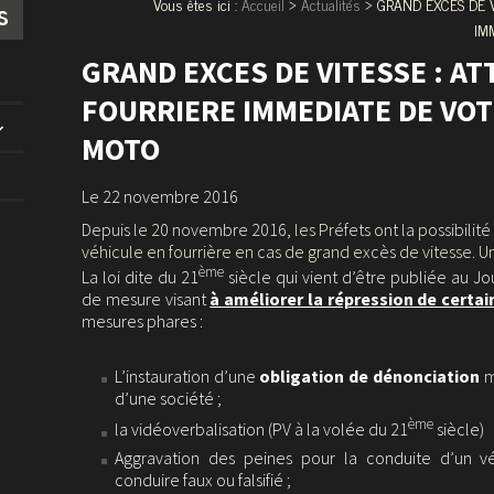
Vous êtes ici :
Accueil
>
Actualités
> GRAND EXCES DE V
s
IM
GRAND EXCES DE VITESSE : AT
FOURRIERE IMMEDIATE DE VO
MOTO
Le 22 novembre 2016
Depuis le 20 novembre 2016, les Préfets ont la possibilit
véhicule en fourrière en cas de grand excès de vitesse. U
ème
La loi dite du 21
siècle qui vient d’être publiée au Jo
de mesure visant
à améliorer la répression de certai
mesures phares :
L’instauration d’une
obligation de dénonciation
m
d’une société ;
ème
la vidéoverbalisation (PV à la volée du 21
siècle)
Aggravation des peines pour la conduite d’un v
conduire faux ou falsifié ;