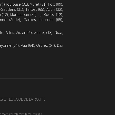
 (Toulouse (31), Muret (31), Foix (09),
t-Gaudens (31), Tarbes (65), Auch (32),
lau (12), Montauban (82)…), Rodez (12),
onne (Aude), Tarbes, Lourdes (65),
lle, Arles, Aix en Provence, (13), Nice,
ayonne (64), Pau (64), Orthez (64), Dax
ES ET LE CODE DE LA ROUTE
OCAT EN DROIT ROUTIER ?