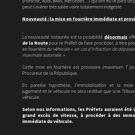
(Porsche, Audi, BMW, Mercedes…) qui ont eu le pied un pe
peut s’avérer très salée voire totalement indigeste.
Nouveauté : la mise en fourrière immédiate et prov
La nouveauté instaurée est la possibilité
désormais
off
de la Route
pour le Préfet de faire procéder, à titre pro
en fourrière du véhicule «
en cas d’infraction de dépasse
maximale autorisée.
»
Cette mise en fourrière est provisoire (maximum 7 jou
Procureur de la République.
En pareille hypothèse, l’immobilisation et la mise 
jugement et le véhicule ne sera restitué que si le Tribu
véhicule.
Selon nos informations, les Préfets auraient été
grand excès de vitesse, à procéder à des immob
immédiate du véhicule.