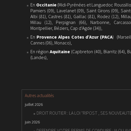
En
Occitanie
(Midi-Pyrénées et Languedoc Roussillon)
Pamiers (09), Lavelanet (09), Saint Girons (09), Sain
Albi (81), Castres (81), Gaillac (81), Rodez (12), Mil
Millau (12), Perpignan (66), Narbonne, Carcass
Montpellier, Béziers, Cap d’Agde (34)),
En
Provence Alpes Cotes d’Azur (PACA
) (Marsei
Cannes (06), Monaco),
En région
Aquitaine
(Capbreton (40), Biarritz (64), B
(Landes),
Autres actualités
juillet 2026
DROIT ROUTIER : LA LOI "RIPOST , SES NOUVEAUT
juin 2026
DEFENDRE VOTRE PERMIS DE CONDUIRE : IA OU AV