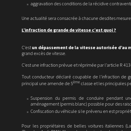
aggravation des conditions de la récidive contravent
Une actualité sera consacrée à chacune desdites mesure
L’infraction de grande de vitesse c’est quoi ?
C’est
un dépassement de la vitesse autorisée d’au 
grand excès de vitesse.
C’est une infraction prévue et réprimée par l’article R 41
Tout conducteur déclaré coupable de l’infraction de gr
ème
principal une amende de 5
classe et les principales 
Suspension du permis de conduire pendant un
aménagement (permis blanc) possible pour des raiso
Confiscation du véhicule si le prévenu en est propriét
Pour les propriétaires de belles voitures italiennes (