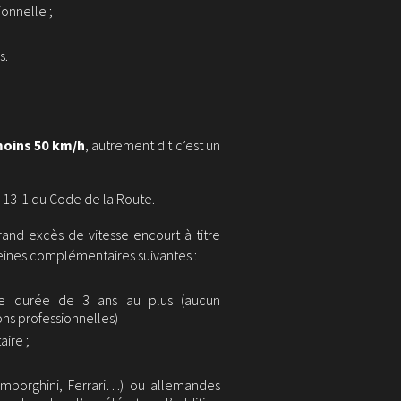
ionnelle ;
s.
moins 50 km/h
, autrement dit c’est un
3-13-1 du Code de la Route.
and excès de vitesse encourt à titre
peines complémentaires suivantes :
e durée de 3 ans au plus (aucun
ns professionnelles)
aire ;
Lamborghini, Ferrari…) ou allemandes