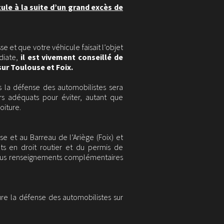
cule à la suite d’un grand excès de
se et que votre véhicule faisait l’objet
diate,
il est vivement conseillé de
sur Toulouse et Foix.
ns la défense des automobilistes sera
 adéquats pour éviter, autant que
oiture.
e et au Barreau de l’Ariège (Foix) et
s en droit routier et du permis de
 tous renseignements complémentaires
sure la défense des automobilistes sur